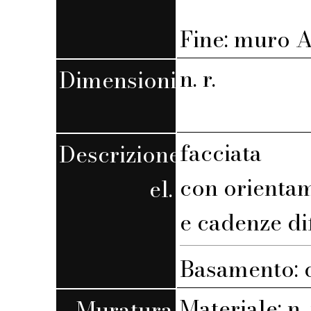
Fine: muro A,
n. r.
Dimensioni
facciata
Descrizione
con orienta
el.
e cadenze di
Basamento: 
Materiale: n. 
Muratura