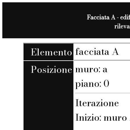
Facciata A - edif
rilev
facciata A
Elemento
muro: a
Posizione
piano: 0
Iterazione
Inizio: muro 