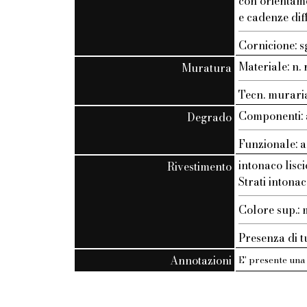
con orientam
e cadenze dif
Cornicione: s
Materiale: n. r
Muratura
Tecn. muraria:
Componenti: 
Degrado
Funzionale: a
intonaco lisci
Rivestimento
Strati intonac
Colore sup.
Presenza di t
Annotazioni
E' presente una 