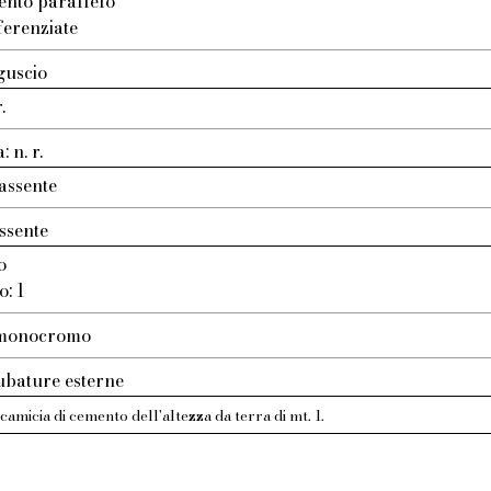
ento parallelo
ferenziate
guscio
.
 n. r.
assente
ssente
o
o: 1
: monocromo
ubature esterne
camicia di cemento dell'altezza da terra di mt. 1.