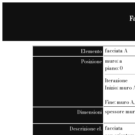
Fa
facciata A
Elemento
muro: a
Posizione
piano: 0
Iterazione
Inizio: muro A
Fine: muro A, 
spessore mur
Dimensioni
facciata
Descrizione el.