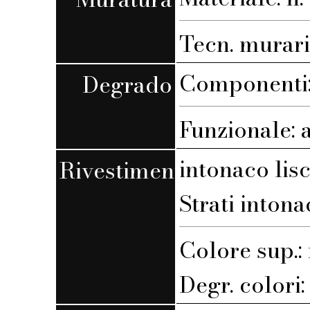
Tecn. muraria
Componenti:
Degrado
Funzionale: 
intonaco lis
Rivestimento
Strati intona
Colore sup.
Degr. colori