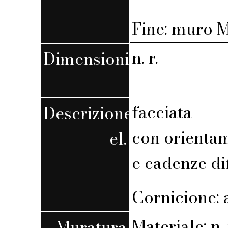
Fine: muro M,
n. r.
Dimensioni
facciata
Descrizione
con orienta
el.
e cadenze di
Cornicione: 
Materiale: n. 
Muratura