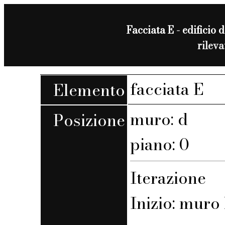
Facciata E - edificio 
rilev
facciata E
Elemento
muro: d
Posizione
piano: 0
Iterazione
Inizio: muro 