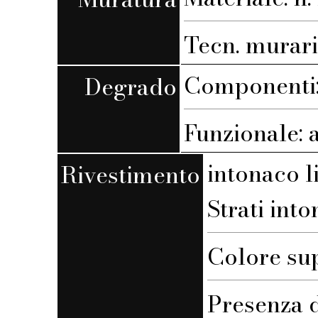
Tecn. muraria
Componenti:
Degrado
Funzionale: 
intonaco l
Rivestimento
Strati into
Colore su
Presenza d