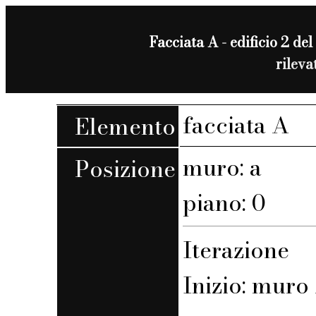
Facciata A - edificio 2 del 
rilev
facciata A
Elemento
muro: a
Posizione
piano: 0
Iterazione
Inizio: muro 