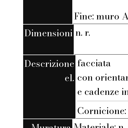
Fine: muro A,
n. r.
Dimensioni
facciata
Descrizione
con orienta
el.
e cadenze i
Cornicione:
Materiale: n. 
Muratura