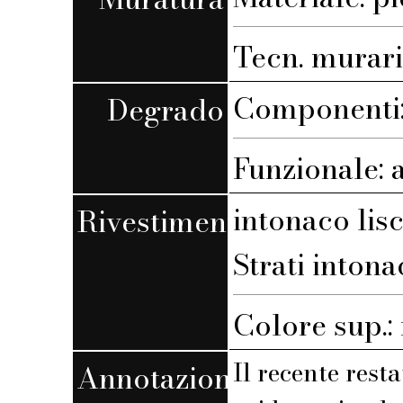
Tecn. muraria
Componenti:
Degrado
Funzionale: 
intonaco lis
Rivestimento
Strati intona
Colore sup.
Il recente rest
Annotazioni