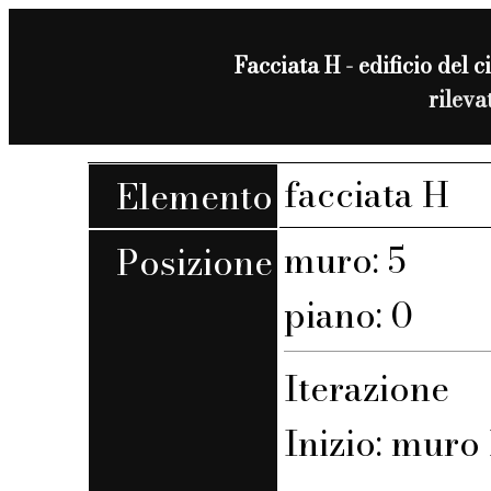
Facciata H - edificio del c
rilev
facciata H
Elemento
muro: 5
Posizione
piano: 0
Iterazione
Inizio: muro 