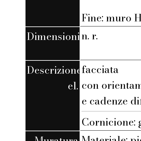
Fine: muro H,
n. r.
Dimensioni
facciata
Descrizione
con orienta
el.
e cadenze di
Cornicione: 
Materiale: pi
Muratura