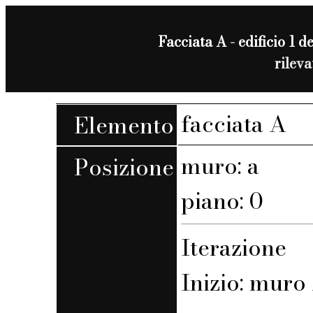
Facciata A - edificio 1 de
rilev
facciata A
Elemento
muro: a
Posizione
piano: 0
Iterazione
Inizio: muro 