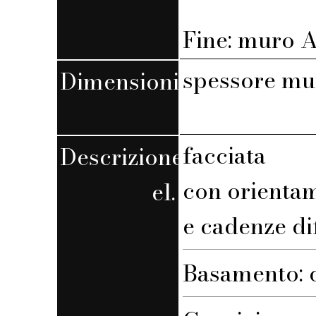
Fine: muro A,
spessore mu
Dimensioni
facciata
Descrizione
con orienta
el.
e cadenze di
Basamento: c