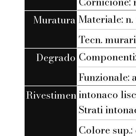
Cornicione:
Materiale: n. 
Muratura
Tecn. muraria
Componenti: 
Degrado
Funzionale: 
intonaco lis
Rivestimento
Strati intona
Colore sup.: