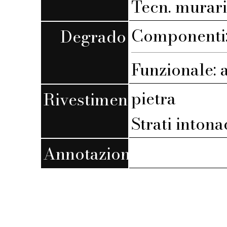
Tecn. muraria
Componenti: 
Degrado
Funzionale: 
pietra
Rivestimento
Strati intona
Annotazioni