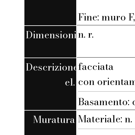
Fine: muro F,
n. r.
Dimensioni
facciata
Descrizione
con orienta
el.
Basamento: c
Materiale: n. 
Muratura