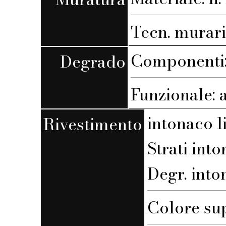
Tecn. muraria
Componenti: 
Degrado
Funzionale: 
intonaco l
Rivestimento
Strati into
Degr. into
Colore sup