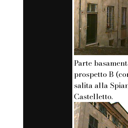
Parte basament
prospetto B (co
salita alla Spia
Castelletto.