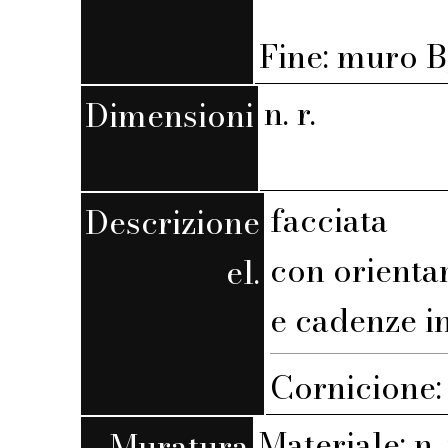
Fine: muro B,
n. r.
Dimensioni
facciata
Descrizione
con orienta
el.
e cadenze i
Cornicione
Materiale: n. 
Muratura