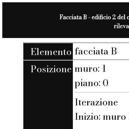
Facciata B - edificio 2 del 
rilev
facciata B
Elemento
muro: 1
Posizione
piano: 0
Iterazione
Inizio: muro B