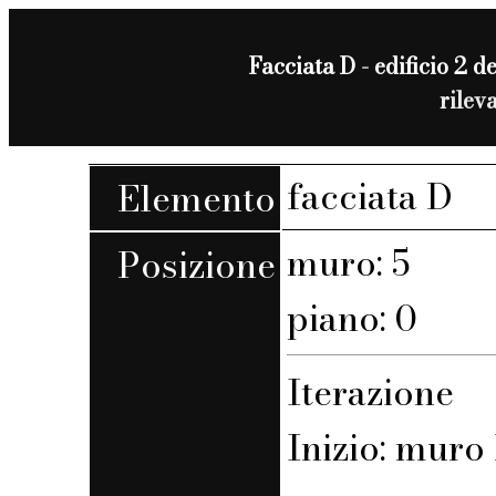
Facciata D - edificio 2 de
rilev
facciata D
Elemento
muro: 5
Posizione
piano: 0
Iterazione
Inizio: muro 