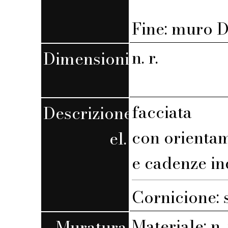
Fine: muro D,
n. r.
Dimensioni
facciata
Descrizione
con orienta
el.
e cadenze in
Cornicione: 
Materiale: n. 
Muratura