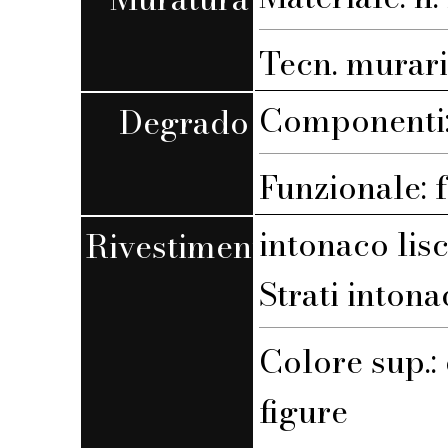
Tecn. muraria
Componenti: 
Degrado
Funzionale: 
intonaco lis
Rivestimento
Strati intona
Colore sup.:
figure