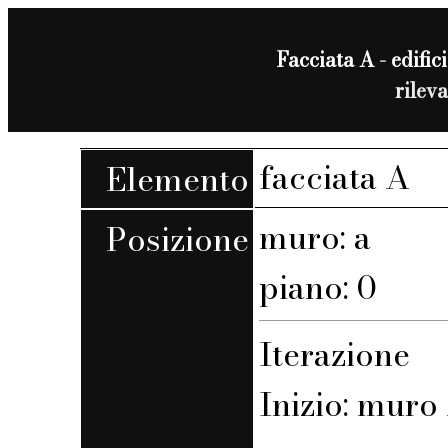
Facciata A - edifici
rilev
facciata A
Elemento
muro: a
Posizione
piano: 0
Iterazione
Inizio: muro A