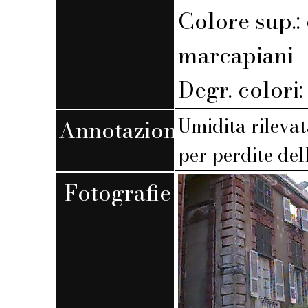
Colore sup.: 
marcapiani
Degr. colori
Umidita rileva
Annotazioni
per perdite del
Fotografie