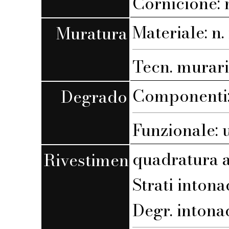
Cornicione: 
Materiale: n. 
Muratura
Tecn. muraria
Componenti: 
Degrado
Funzionale: 
quadratura a
Rivestimento
Strati intona
Degr. intona