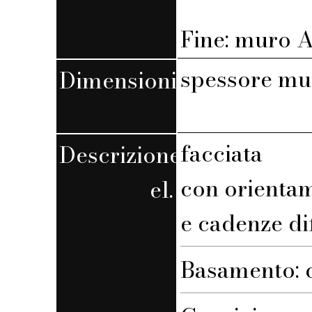
Fine: muro A,
spessore mu
Dimensioni
facciata
Descrizione
con orienta
el.
e cadenze di
Basamento: c