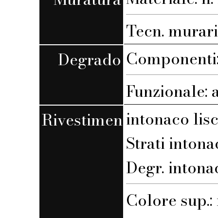
Tecn. muraria
Componenti: 
Degrado
Funzionale: 
intonaco lis
Rivestimento
Strati intona
Degr. intona
Colore sup.