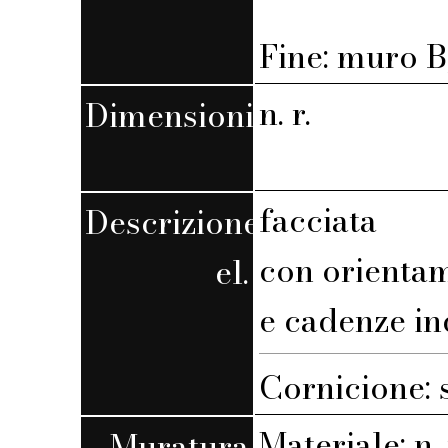
Fine: muro B,
n. r.
Dimensioni
facciata
Descrizione
con orienta
el.
e cadenze in
Cornicione: 
Materiale: n. 
Muratura