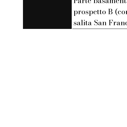
Parte basament
prospetto B (co
salita San Fran