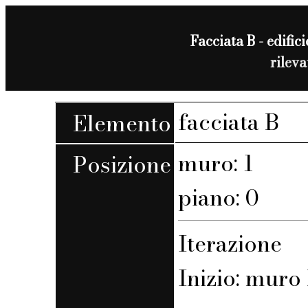
Facciata B - edifici
rilev
facciata B
Elemento
muro: 1
Posizione
piano: 0
Iterazione
Inizio: muro 