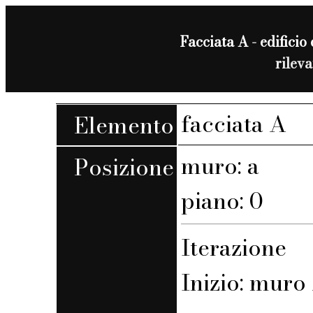
Facciata A - edificio 
rilev
facciata A
Elemento
muro: a
Posizione
piano: 0
Iterazione
Inizio: muro 