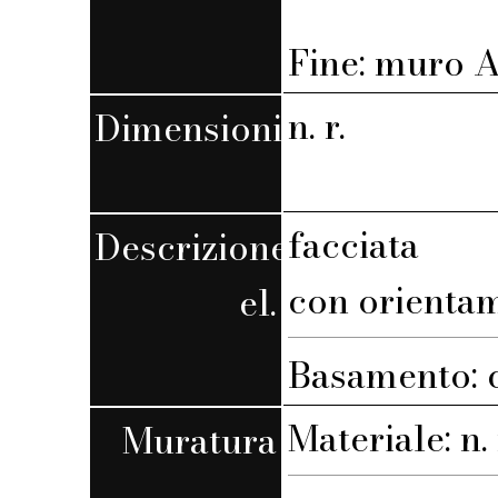
Fine: muro A,
n. r.
Dimensioni
facciata
Descrizione
con orienta
el.
Basamento: 
Materiale: n. 
Muratura