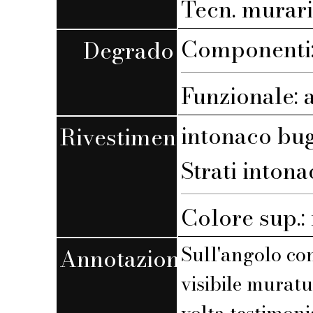
Tecn. muraria
Componenti: 
Degrado
Funzionale: 
intonaco bu
Rivestimento
Strati intona
Colore sup.
Sull'angolo con
Annotazioni
visibile muratu
volta testimoni