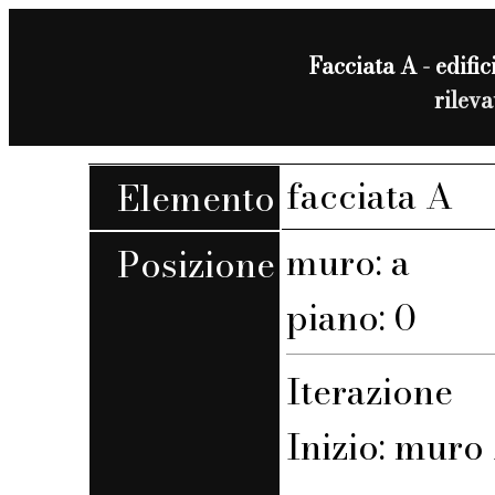
Facciata A - edific
rilev
facciata A
Elemento
muro: a
Posizione
piano: 0
Iterazione
Inizio: muro 