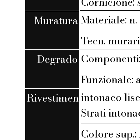
Cornicione: 
Materiale: n. 
Muratura
Tecn. muraria
Componenti: 
Degrado
Funzionale: 
intonaco lis
Rivestimento
Strati intona
Colore sup.