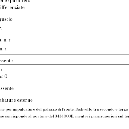
ento parallelo
ifferenziate
guscio
.
 n. r.
. r.
ssente
o
o: 0
assente
ubature esterne
one per impalcature del palazzo di fronte. Dislivello tra secondo e terzo
asse corrisponde al portone del 3434003B, mentre i piani superiori sul 