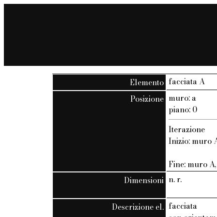
facciata A
Elemento
muro: a
Posizione
piano: 0
Iterazione
Inizio: muro A
Fine: muro A, 
n. r.
Dimensioni
facciata
Descrizione el.