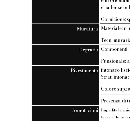
con orientam
e cadenze ind
Cornicione: s
Materiale: n. r
Muratura
Tecn. muraria:
Componenti: n
Degrado
Funzionale: a
intonaco lisci
Rivestimento
Strati intonac
Colore sup.: 
Presenza di t
Annotazioni
Impedita la visi
terra al terzo 