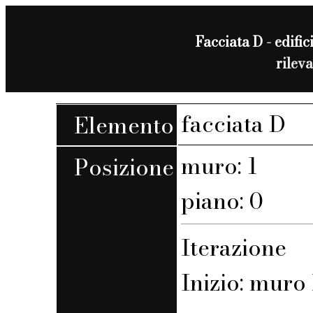
Facciata D - edifici
rilev
facciata D
Elemento
muro: 1
Posizione
piano: 0
Iterazione
Inizio: muro 