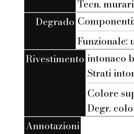
Tecn. muraria
Componenti: 
Degrado
Funzionale: 
intonaco 
Rivestimento
Strati into
Colore su
Degr. colo
Annotazioni