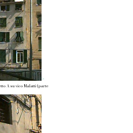
>
to A su vico Malatti (parte