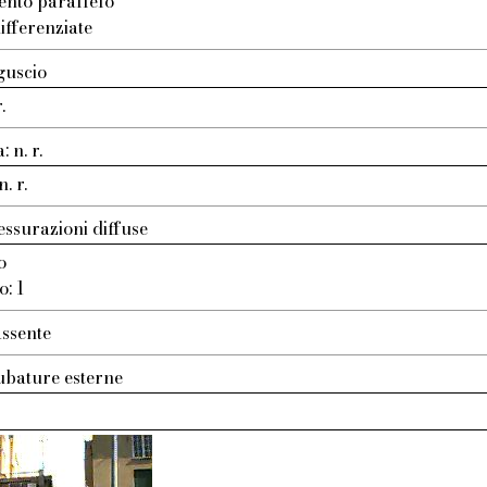
ento parallelo
ifferenziate
guscio
.
 n. r.
. r.
essurazioni diffuse
o
o: 1
assente
ubature esterne