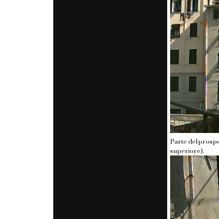
Parte delprospet
superiore).