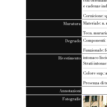
con orientam
e cadenze ind
Cornicione: s
Materiale: n. r
Muratura
Tecn. muraria:
Componenti: n
Degrado
Funzionale: f
intonaco lisci
Rivestimento
Strati intonac
Colore sup.: 
Presenza di t
Annotazioni
Fotografie