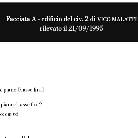
Facciata A - edificio del civ. 2 di
VICO MALATTI
rilevato il 21/09/1995
, piano 0, asse fin. 1
piano 4, asse fin. 2
o: cm 65