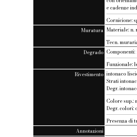
con orientam
e cadenze ind
Cornicione: s
Materiale: n. r
Muratura
Tecn. muraria:
Componenti: n
Degrado
Funzionale: l
intonaco lisci
Rivestimento
Strati intonac
Degr. intonac
Colore sup.
Degr. colori:
Presenza di t
Annotazioni