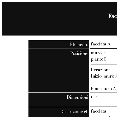
Fac
facciata A
Elemento
muro: a
Posizione
piano: 0
Iterazione
Inizio: muro A
Fine: muro A, 
n. r.
Dimensioni
facciata
Descrizione el.