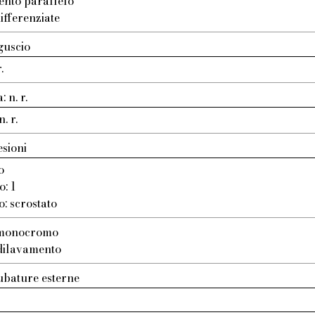
ento parallelo
ifferenziate
guscio
.
 n. r.
. r.
esioni
o
o: 1
o: scrostato
: monocromo
 dilavamento
ubature esterne