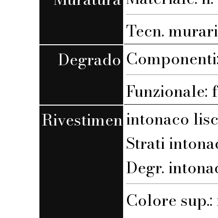
Tecn. muraria
Componenti: 
Degrado
Funzionale: 
intonaco lis
Rivestimento
Strati intona
Degr. intona
Colore sup.