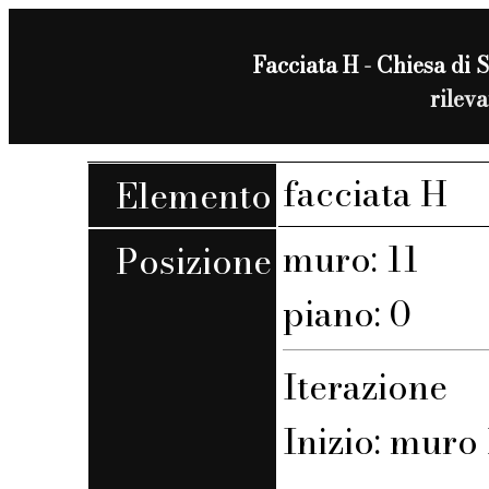
Facciata H - Chiesa di 
rilev
facciata H
Elemento
muro: 11
Posizione
piano: 0
Iterazione
Inizio: muro 