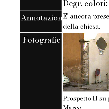
Degr. colori
E' ancora prese
Annotazioni
della chiesa.
Fotografie
Prospetto H su 
Marco.