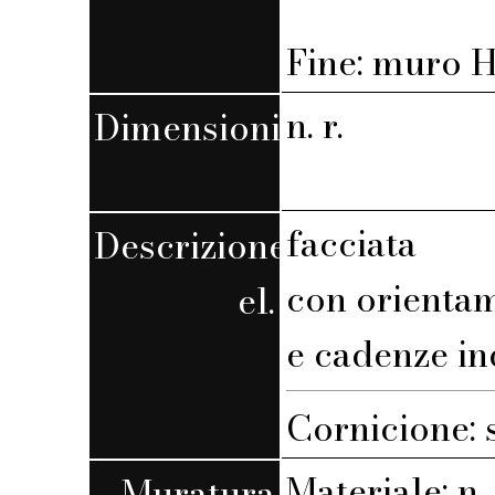
Fine: muro H,
n. r.
Dimensioni
facciata
Descrizione
con orienta
el.
e cadenze in
Cornicione: 
Materiale: n. 
Muratura