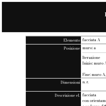
facciata A
Elemento
muro: a
Posizione
Iterazione
Inizio: muro A
Fine: muro A, 
n. r.
Dimensioni
facciata
Descrizione el.
con orientam