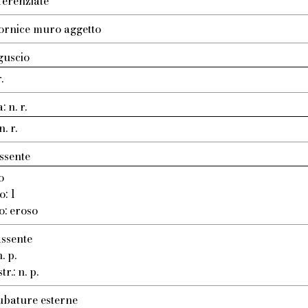
ferenziate
ornice muro aggetto
guscio
.
 n. r.
. r.
ssente
o
o: 1
o: eroso
assente
. p.
r.: n. p.
ubature esterne