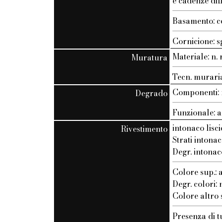
e cadenze dif
Basamento: c
Cornicione: s
Materiale: n. r
Muratura
Tecn. muraria:
Componenti: n
Degrado
Funzionale: a
intonaco lisci
Rivestimento
Strati intonac
Degr. intonac
Colore sup.: 
Degr. colori: n
Colore altro st
Presenza di t