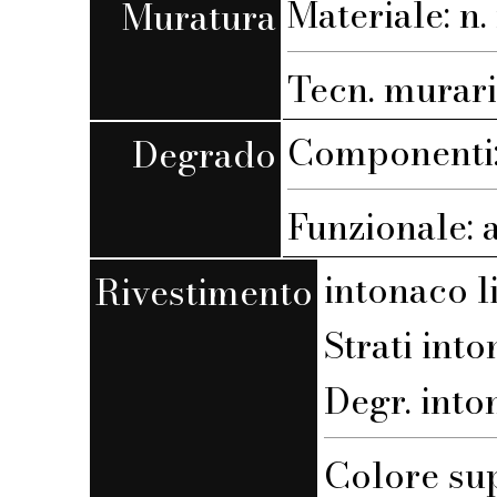
Materiale: n. 
Muratura
Tecn. muraria
Componenti: 
Degrado
Funzionale: 
intonaco l
Rivestimento
Strati into
Degr. into
Colore su