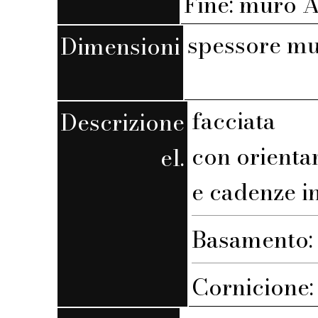
Fine: muro A,
spessore mu
Dimensioni
facciata
Descrizione
con orienta
el.
e cadenze i
Basamento:
Cornicione: