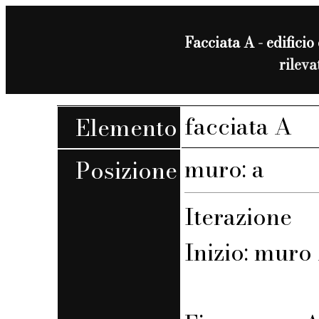
Facciata A - edificio 
rilev
facciata A
Elemento
muro: a
Posizione
Iterazione
Inizio: muro 