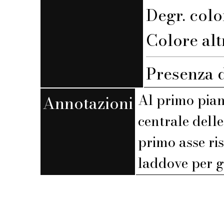
Degr. colo
Colore altro
Presenza d
Al primo pian
Annotazioni
centrale dell
primo asse ri
laddove per gl