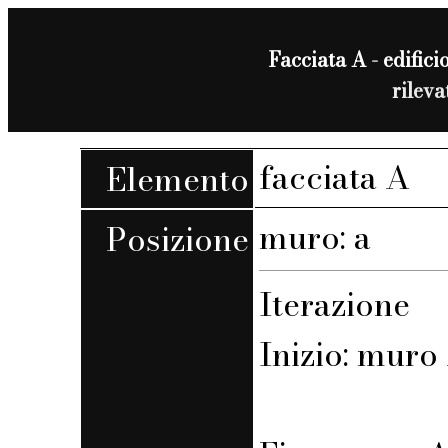
Facciata A - edificio
rilev
facciata A
Elemento
muro: a
Posizione
Iterazione
Inizio: muro 