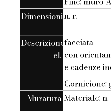
Fine: muro A,
n. r.
Dimensioni
facciata
Descrizione
con orienta
el.
e cadenze in
Cornicione: 
Materiale: n. 
Muratura