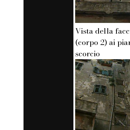
Vista della facc
(corpo 2) ai pian
scorcio