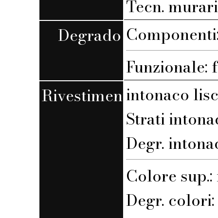
Tecn. muraria
Componenti: 
Degrado
Funzionale: 
intonaco lis
Rivestimento
Strati intona
Degr. intona
Colore sup.
Degr. colori