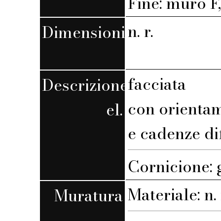
Fine: muro F,
n. r.
Dimensioni
facciata
Descrizione
con orienta
el.
e cadenze di
Cornicione: 
Materiale: n. 
Muratura