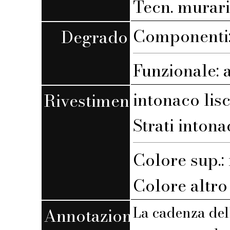
Tecn. muraria
Componenti: 
Degrado
Funzionale: 
intonaco lis
Rivestimento
Strati intona
Colore sup.
Colore altro s
La cadenza dell
Annotazioni