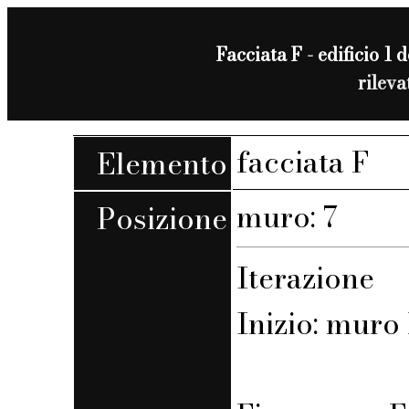
Facciata F - edificio 1 d
rilev
facciata F
Elemento
muro: 7
Posizione
Iterazione
Inizio: muro F