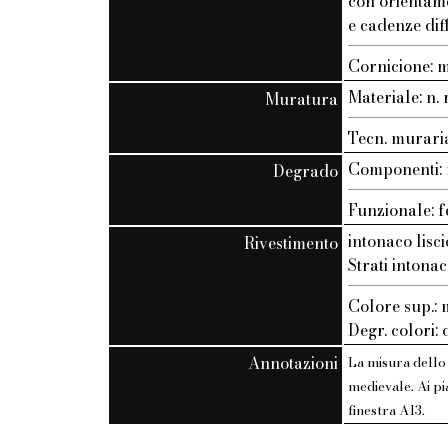
con orientam
e cadenze dif
Cornicione: 
Materiale: n. r
Muratura
Tecn. muraria:
Componenti: n
Degrado
Funzionale: f
intonaco lisci
Rivestimento
Strati intonac
Colore sup.
Degr. colori:
Annotazioni
La misura dello
medievale. Ai pi
finestra A13.