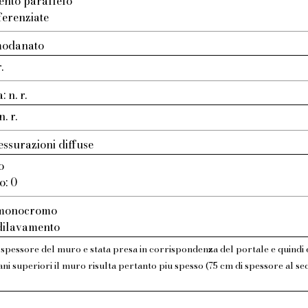
ento parallelo
ferenziate
modanato
.
 n. r.
. r.
essurazioni diffuse
o
o: 0
: monocromo
 dilavamento
 spessore del muro e stata presa in corrispondenza del portale e quindi 
ani superiori il muro risulta pertanto piu spesso (75 cm di spessore al sec