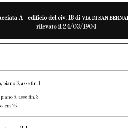
acciata A - edificio del civ. 18 di
VIA DI SAN BERN
rilevato il 24/03/1904
, piano 3, asse fin. 1
piano 5, asse fin. 3
o: cm 75