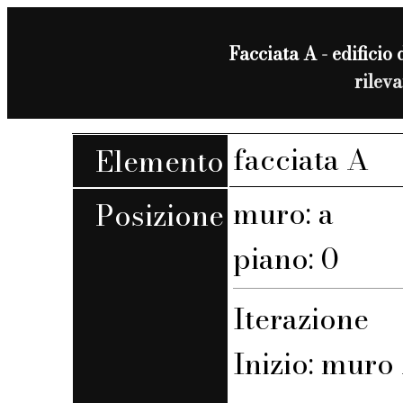
Facciata A - edificio 
rilev
facciata A
Elemento
muro: a
Posizione
piano: 0
Iterazione
Inizio: muro 