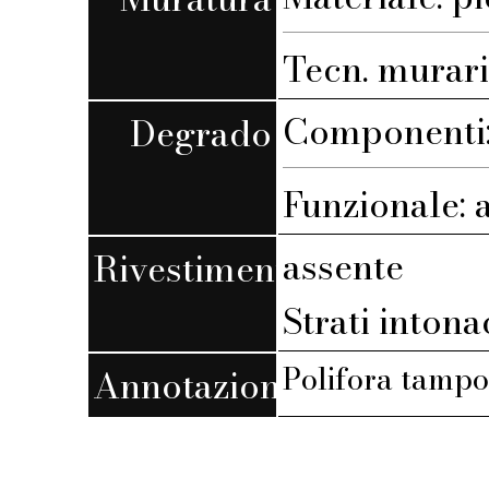
Tecn. muraria
Componenti:
Degrado
Funzionale: 
assente
Rivestimento
Strati intona
Polifora tamp
Annotazioni