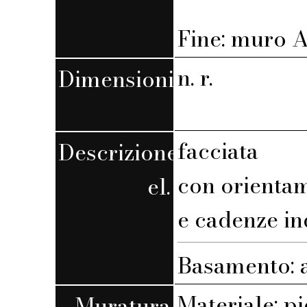
Fine: muro A,
n. r.
Dimensioni
facciata
Descrizione
con orienta
el.
e cadenze in
Basamento: 
Materiale: pi
Muratura