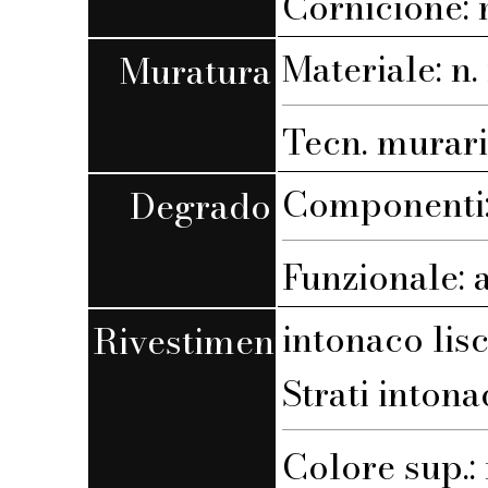
Cornicione:
Materiale: n. 
Muratura
Tecn. muraria
Componenti: 
Degrado
Funzionale: 
intonaco lis
Rivestimento
Strati intona
Colore sup.