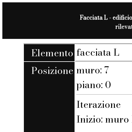
Facciata L - edificio
rilev
facciata L
Elemento
muro: 7
Posizione
piano: 0
Iterazione
Inizio: muro 