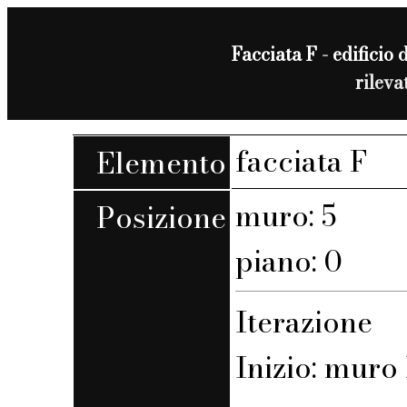
Facciata F - edificio 
rilev
facciata F
Elemento
muro: 5
Posizione
piano: 0
Iterazione
Inizio: muro 