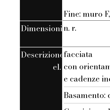
Fine: muro F,
n. r.
Dimensioni
facciata
Descrizione
con orienta
el.
e cadenze in
Basamento: c