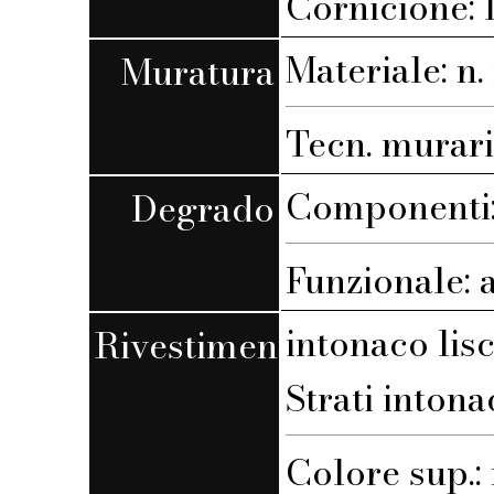
Cornicione: l
Materiale: n. 
Muratura
Tecn. muraria
Componenti: 
Degrado
Funzionale: 
intonaco lis
Rivestimento
Strati intona
Colore sup.