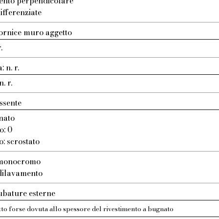
ento perpendicolare
ifferenziate
ornice muro aggetto
.
 n. r.
. r.
ssente
nato
o: 0
o: scrostato
: monocromo
 dilavamento
ubature esterne
tto forse dovuta allo spessore del rivestimento a bugnato