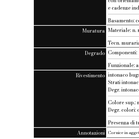
con orientam
e cadenze ind
Basamento: c
Materiale: n. r
Muratura
Tecn. muraria:
Componenti: n
Degrado
Funzionale: a
intonaco bug
Rivestimento
Strati intonac
Degr. intonac
Colore sup.
Degr. colori:
Presenza di t
Annotazioni
Cornice in agge