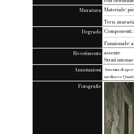
con orientam
Materiale: pi
Muratura
Tecn. muraria
Componenti: 
Degrado
Funzionale: a
assente
Rivestimento
Strati intonac
Annotazioni
Assenza di apert
medioevo Quatt
Fotografie