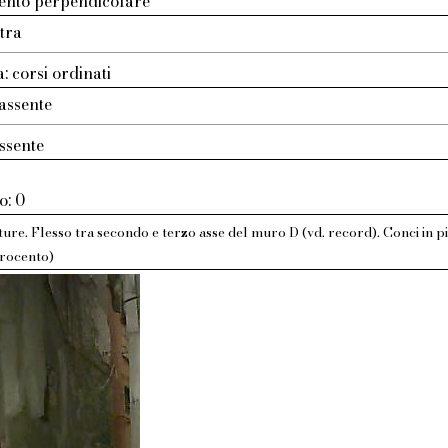
ento perpendicolare
etra
: corsi ordinati
assente
ssente
o: 0
ure. Flesso tra secondo e terzo asse del muro D (vd. record). Conci in pi
rocento)