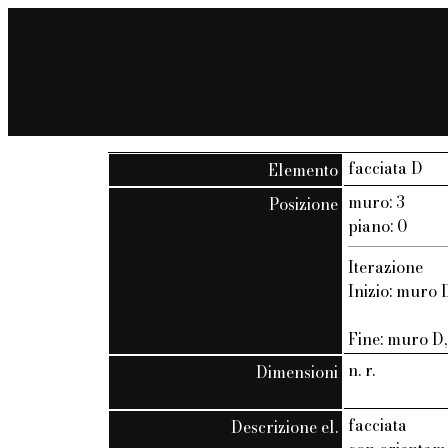
facciata D
Elemento
muro: 3
Posizione
piano: 0
Iterazione
Inizio: muro D
Fine: muro D, 
n. r.
Dimensioni
facciata
Descrizione el.