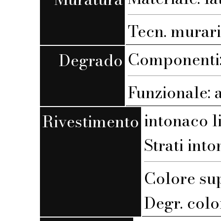
Tecn. muraria
Componenti:
Degrado
Funzionale: 
intonaco l
Rivestimento
Strati into
Colore su
Degr. colo