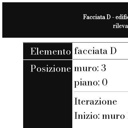
Facciata D - edifi
rilev
facciata D
Elemento
muro: 3
Posizione
piano: 0
Iterazione
Inizio: muro 