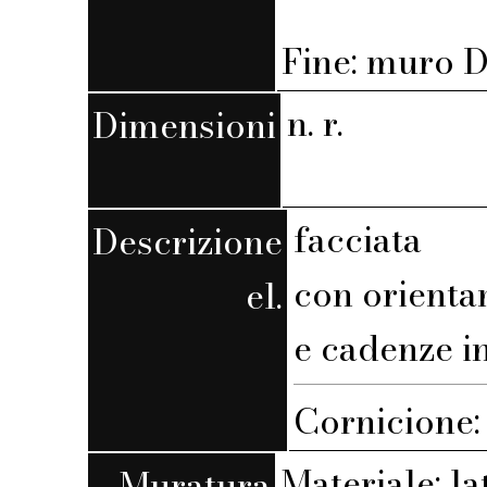
Fine: muro D,
n. r.
Dimensioni
facciata
Descrizione
con orient
el.
e cadenze i
Cornicione:
Materiale: la
Muratura