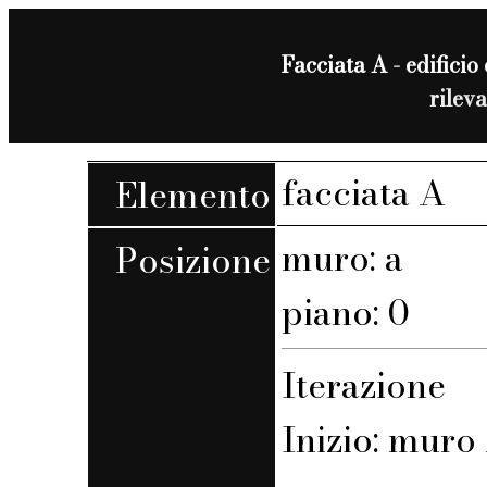
Facciata A - edificio 
rilev
facciata A
Elemento
muro: a
Posizione
piano: 0
Iterazione
Inizio: muro 