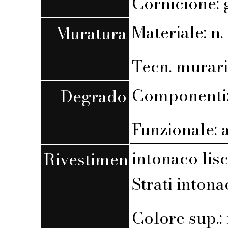
Cornicione: 
Materiale: n. 
Muratura
Tecn. muraria
Componenti: 
Degrado
Funzionale: 
intonaco lis
Rivestimento
Strati intona
Colore sup.