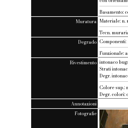
con orientam
Basamento: c
Materiale: n. r
Muratura
Tecn. muraria:
Componenti: n
Degrado
Funzionale: a
intonaco bug
Rivestimento
Strati intonac
Degr. intonac
Colore sup.
Degr. colori:
Annotazioni
Fotografie