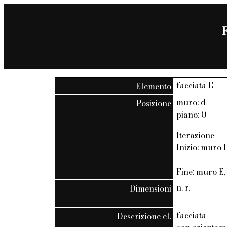
F
facciata E
Elemento
muro: d
Posizione
piano: 0
Iterazione
Inizio: muro E
Fine: muro E, 
n. r.
Dimensioni
facciata
Descrizione el.