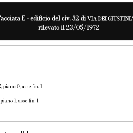
acciata E - edificio del civ. 32 di
VIA DEI GIUSTINI
rilevato il 23/05/1972
, piano 0, asse fin. 1
piano 1, asse fin. 1