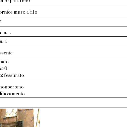
ento parallelo
ornice muro a filo
.
 n. r.
. r.
ssente
nato
o: 0
o: fessurato
: monocromo
 dilavamento