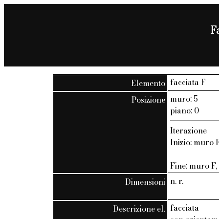
F
facciata F
Elemento
muro: 5
Posizione
piano: 0
Iterazione
Inizio: muro F
Fine: muro F, 
n. r.
Dimensioni
facciata
Descrizione el.