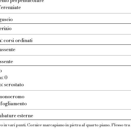
ento perpendicolare
ferenziate
guscio
erizio
: corsi ordinati
assente
ssente
o
o: 0
o: scrostato
: monocromo
 sfogliamento
ubature esterne
o in vari punti. Cornice marcapiano in pietra al quarto piano. Flesso tra 