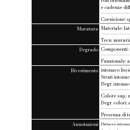
con orientam
e cadenze dif
Cornicione: s
Materiale: lat
Muratura
Tecn. muraria
Componenti: 
Degrado
Funzionale: a
intonaco lisci
Rivestimento
Strati intonac
Degr. intonac
Colore sup.
Degr. colori:
Presenza di t
Annotazioni
Distacco intonac