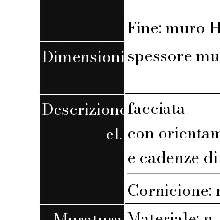
Fine: muro H,
spessore mu
Dimensioni
facciata
Descrizione
con orienta
el.
e cadenze di
Cornicione:
Materiale: n. 
Muratura