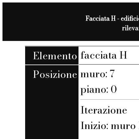
Facciata H - edifici
rilev
facciata H
Elemento
muro: 7
Posizione
piano: 0
Iterazione
Inizio: muro 