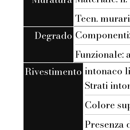
Tecn. muraria
Componenti: 
Degrado
Funzionale: 
intonaco l
Rivestimento
Strati into
Colore su
Presenza d