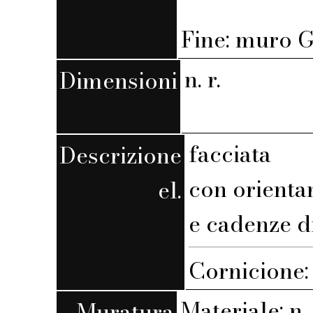
Fine: muro G,
n. r.
Dimensioni
facciata
Descrizione
con orienta
el.
e cadenze d
Cornicione:
Materiale: n. 
Muratura