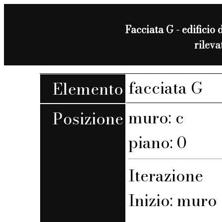
Facciata G - edificio d
rilev
facciata G
Elemento
muro: c
Posizione
piano: 0
Iterazione
Inizio: muro 