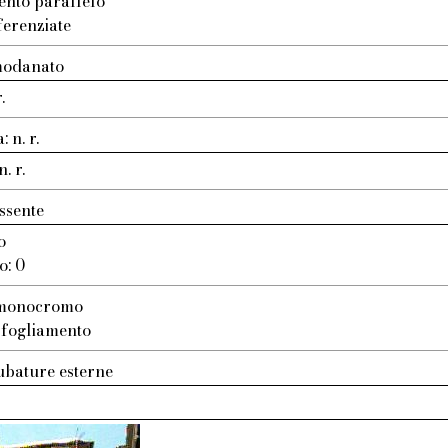
ento parallelo
ferenziate
modanato
.
 n. r.
. r.
ssente
o
o: 0
: monocromo
 sfogliamento
ubature esterne