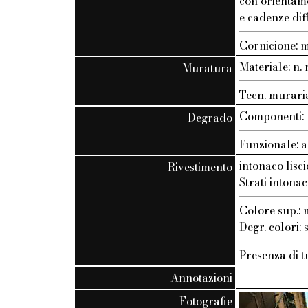
con orientam
e cadenze dif
Cornicione: 
Materiale: n. r
Muratura
Tecn. muraria:
Componenti: n
Degrado
Funzionale: a
intonaco lisci
Rivestimento
Strati intonac
Colore sup.
Degr. colori:
Presenza di t
Annotazioni
Fotografie