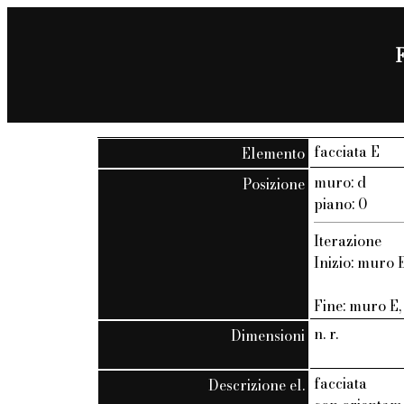
F
facciata E
Elemento
muro: d
Posizione
piano: 0
Iterazione
Inizio: muro E
Fine: muro E, 
n. r.
Dimensioni
facciata
Descrizione el.