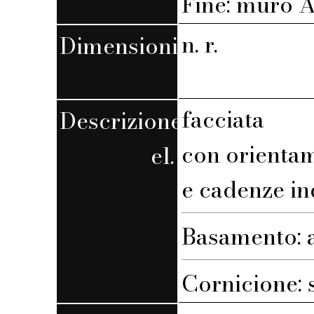
Fine: muro A,
n. r.
Dimensioni
facciata
Descrizione
con orienta
el.
e cadenze in
Basamento: 
Cornicione: 