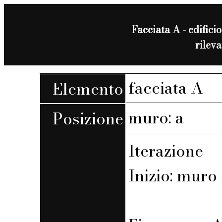
Facciata A - edificio
rilev
facciata A
Elemento
muro: a
Posizione
Iterazione
Inizio: muro 