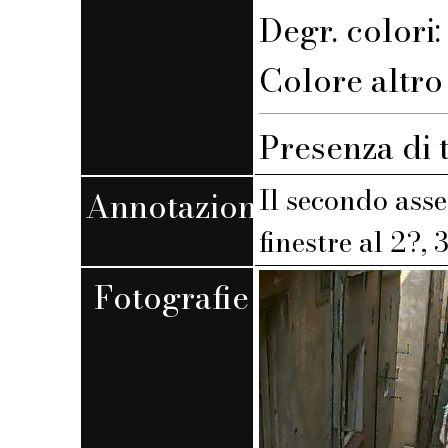
Degr. colori
Colore altro s
Presenza di 
Il secondo asse
Annotazioni
finestre al 2?,
Fotografie