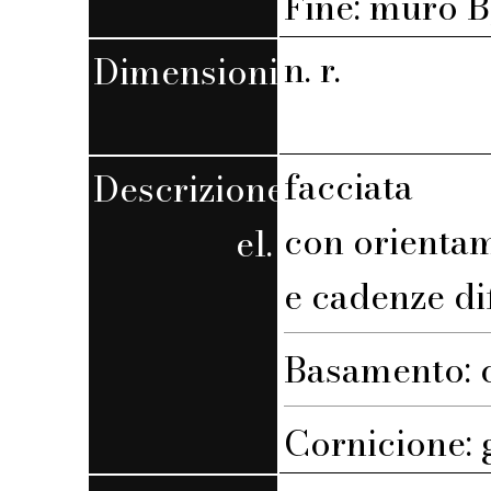
Fine: muro B,
n. r.
Dimensioni
facciata
Descrizione
con orienta
el.
e cadenze di
Basamento: c
Cornicione: 