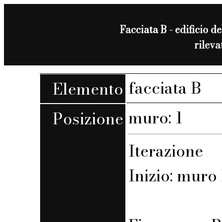
Facciata B - edificio de
rilev
facciata B
Elemento
muro: 1
Posizione
Iterazione
Inizio: muro 