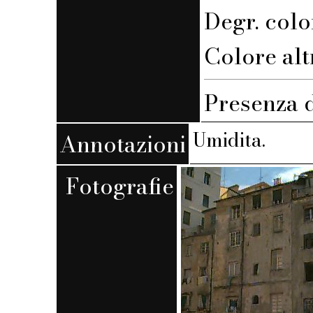
Degr. colo
Colore altro
Presenza d
Umidita.
Annotazioni
Fotografie