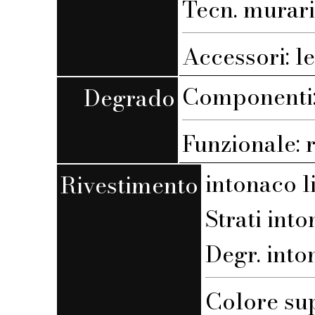
Tecn. muraria
Accessori: l
Componenti:
Degrado
Funzionale: 
intonaco l
Rivestimento
Strati into
Degr. into
Colore su