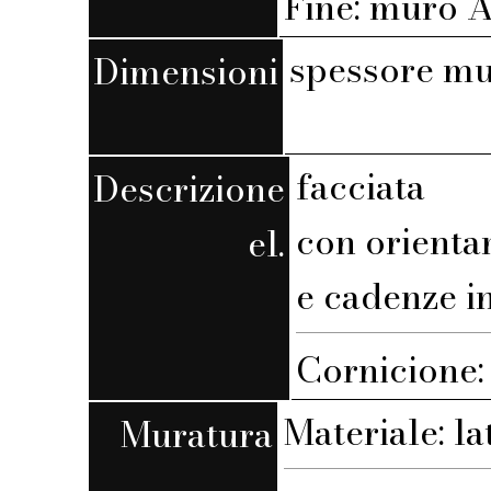
Fine: muro A,
spessore mu
Dimensioni
facciata
Descrizione
con orienta
el.
e cadenze i
Cornicione:
Materiale: la
Muratura