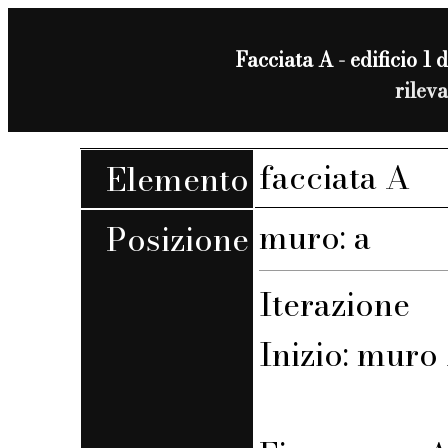
Facciata A - edificio 1 d
rilev
facciata A
Elemento
muro: a
Posizione
Iterazione
Inizio: muro 