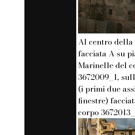
Al centro della 
facciata A su p
Marinelle del c
3672009_1, sull
(i primi due ass
finestre) faccia
corpo 3672013_