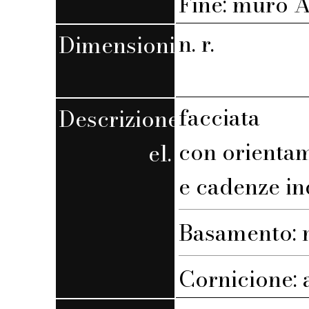
Fine: muro A,
n. r.
Dimensioni
facciata
Descrizione
con orienta
el.
e cadenze in
Basamento: n
Cornicione: 