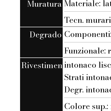
Materiale: la
Muratura
Tecn. muraria
Componenti:
Degrado
Funzionale: 
intonaco lis
Rivestimento
Strati intona
Degr. intona
Colore sup.