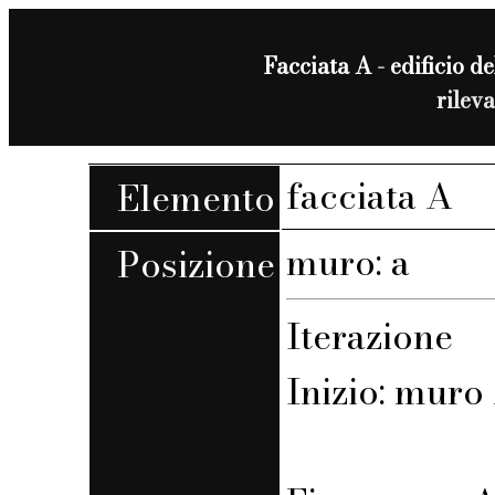
Facciata A - edificio de
rilev
facciata A
Elemento
muro: a
Posizione
Iterazione
Inizio: muro A