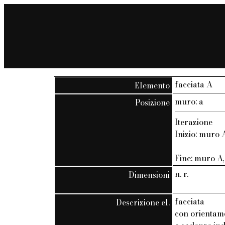
facciata A
Elemento
muro: a
Posizione
Iterazione
Inizio: muro A
Fine: muro A, 
n. r.
Dimensioni
facciata
Descrizione el.
con orientam