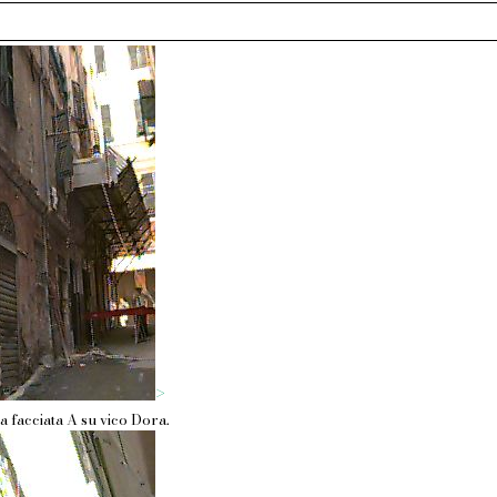
>
a facciata A su vico Dora.