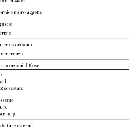
ifferenziate
ornice muro aggetto
guscio
erizio
: corsi ordinati
incoerenza
essurazioni diffuse
o
o: 1
o: scrostato
assente
. p.
r.: n. p.
ubature esterne