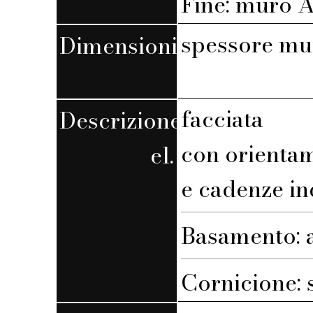
Fine: muro A,
spessore mu
Dimensioni
facciata
Descrizione
con orienta
el.
e cadenze in
Basamento: 
Cornicione: 