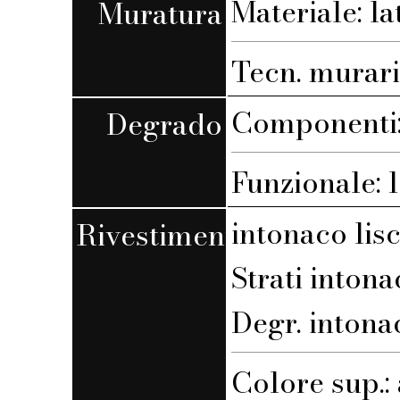
Materiale: la
Muratura
Tecn. muraria
Componenti:
Degrado
Funzionale: l
intonaco lis
Rivestimento
Strati intona
Degr. intona
Colore sup.: