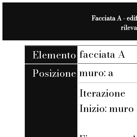
Facciata A - edif
rilev
facciata A
Elemento
muro: a
Posizione
Iterazione
Inizio: muro 