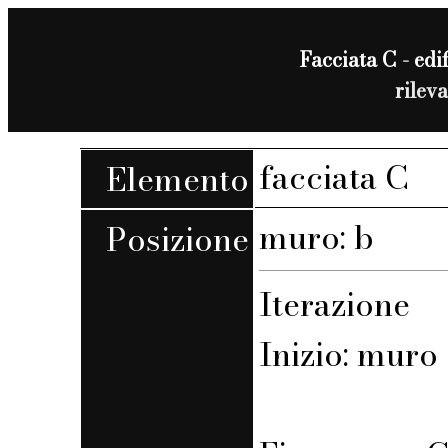
Facciata C - edif
rilev
facciata C
Elemento
muro: b
Posizione
Iterazione
Inizio: muro 