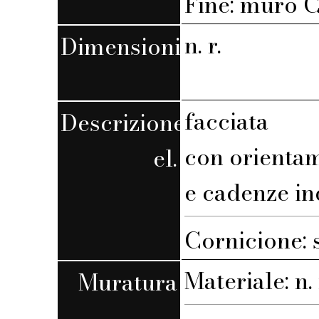
Fine: muro C,
n. r.
Dimensioni
facciata
Descrizione
con orienta
el.
e cadenze in
Cornicione: 
Materiale: n. 
Muratura