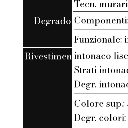
Tecn. muraria
Componenti: 
Degrado
Funzionale: 
intonaco lis
Rivestimento
Strati intona
Degr. intona
Colore sup.:
Degr. colori: 