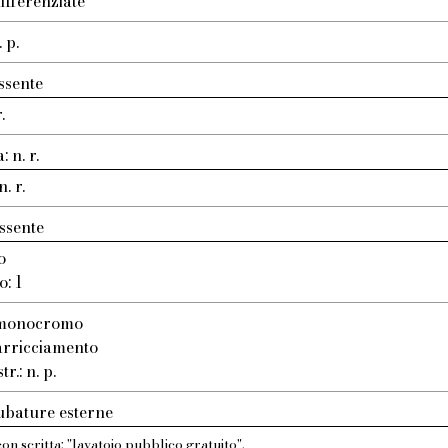
ifferenziate
 p.
ssente
.
 n. r.
. r.
ssente
o
o: 1
: monocromo
 arricciamento
r.: n. p.
ubature esterne
n scritta: "lavatoio pubblico gratuito".