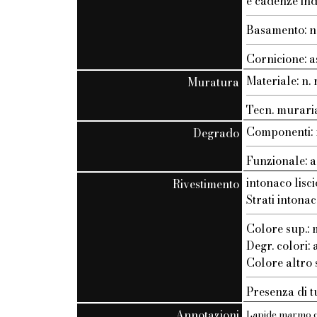
e cadenze ind
Basamento: n.
Cornicione: a
Materiale: n. r
Muratura
Tecn. muraria:
Componenti: n
Degrado
Funzionale: a
intonaco lisci
Rivestimento
Strati intonac
Colore sup.
Degr. colori:
Colore altro st
Presenza di t
Annotazioni
Lapide marmo co