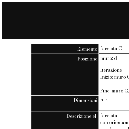
facciata C
Elemento
muro: d
Posizione
Iterazione
Inizio: muro C
Fine: muro C, 
n. r.
Dimensioni
facciata
Descrizione el.
con orientam