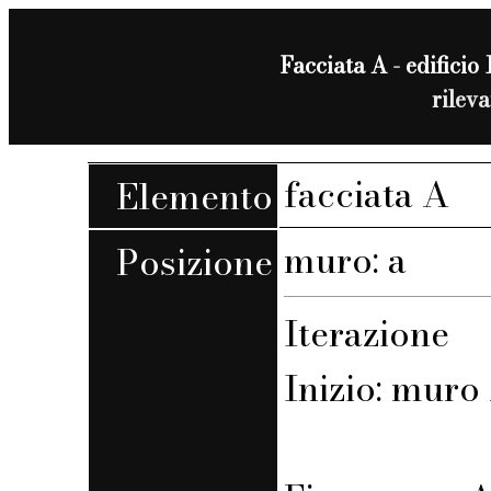
Facciata A - edificio 
rilev
facciata A
Elemento
muro: a
Posizione
Iterazione
Inizio: muro 