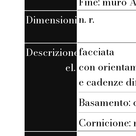
Fine: muro A,
n. r.
Dimensioni
facciata
Descrizione
con orienta
el.
e cadenze di
Basamento: c
Cornicione: n