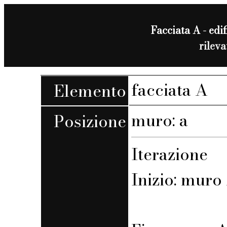
Facciata A - edif
rilev
facciata A
Elemento
muro: a
Posizione
Iterazione
Inizio: muro 