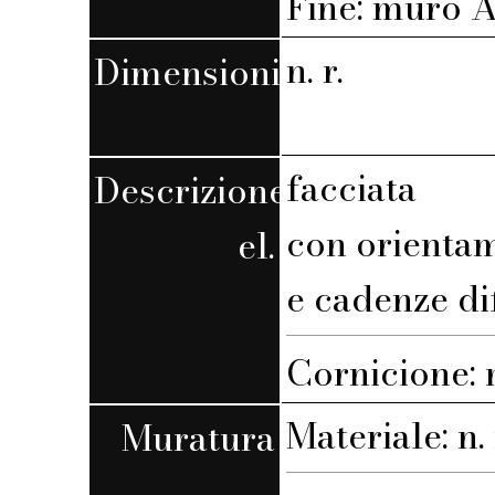
Fine: muro A,
n. r.
Dimensioni
facciata
Descrizione
con orienta
el.
e cadenze di
Cornicione:
Materiale: n. 
Muratura