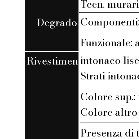
Tecn. muraria
Componenti:
Degrado
Funzionale: 
intonaco lis
Rivestimento
Strati intona
Colore sup.
Colore altro s
Presenza di 