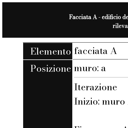
Facciata A - edificio de
rilev
facciata A
Elemento
muro: a
Posizione
Iterazione
Inizio: muro 