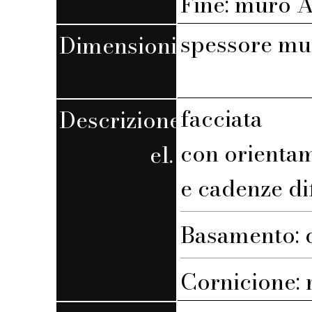
Fine: muro A,
spessore mu
Dimensioni
facciata
Descrizione
con orienta
el.
e cadenze di
Basamento: c
Cornicione: n