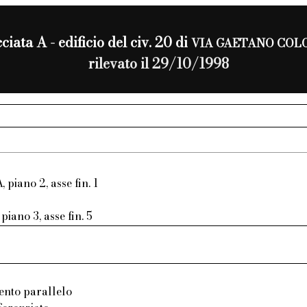
ciata A - edificio del civ. 20 di
VIA GAETANO COL
rilevato il 29/10/1998
, piano 2, asse fin. 1
piano 3, asse fin. 5
ento parallelo