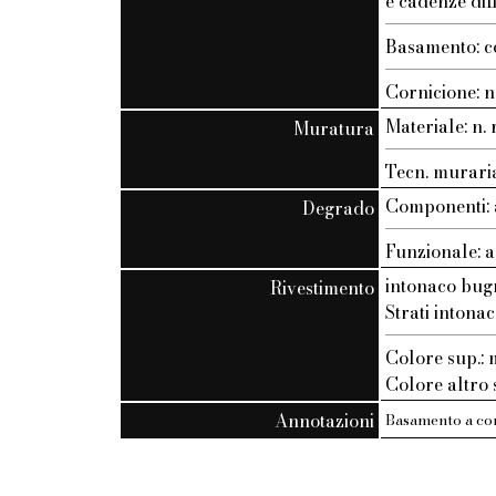
e cadenze dif
Basamento: c
Cornicione: n.
Materiale: n. r
Muratura
Tecn. muraria:
Componenti: 
Degrado
Funzionale: a
intonaco bug
Rivestimento
Strati intonac
Colore sup.
Colore altro st
Annotazioni
Basamento a con