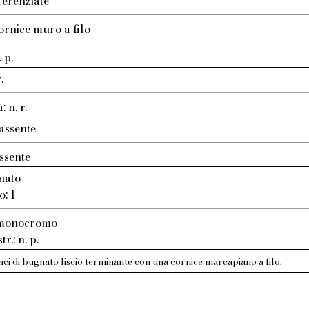
ferenziate
ornice muro a filo
 p.
.
 n. r.
assente
ssente
nato
o: 1
: monocromo
r.: n. p.
ci di bugnato liscio terminante con una cornice marcapiano a filo.