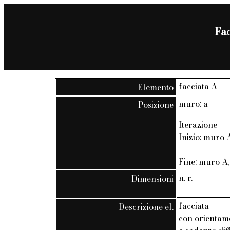
Fac
facciata A
Elemento
muro: a
Posizione
Iterazione
Inizio: muro A
Fine: muro A, 
n. r.
Dimensioni
facciata
Descrizione el.
con orientam