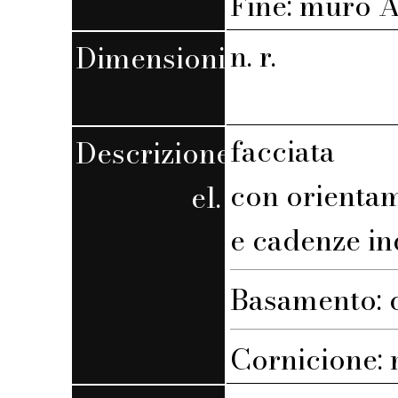
Fine: muro A,
n. r.
Dimensioni
facciata
Descrizione
con orienta
el.
e cadenze in
Basamento: c
Cornicione: