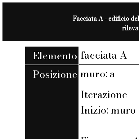
Facciata A - edificio de
rilev
facciata A
Elemento
muro: a
Posizione
Iterazione
Inizio: muro 