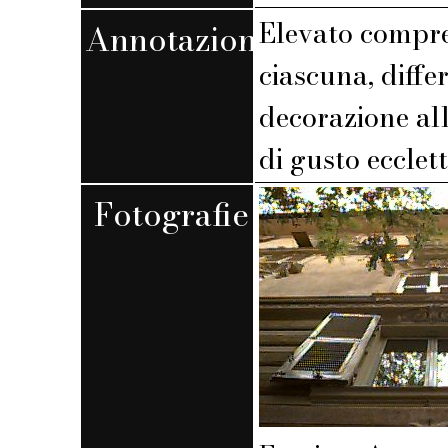
Elevato compre
Annotazioni
ciascuna, diffe
decorazione all
di gusto ecclett
Fotografie