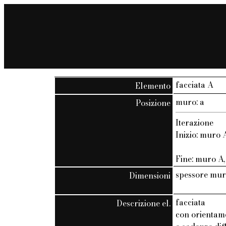
facciata A
Elemento
muro: a
Posizione
Iterazione
Inizio: muro A
Fine: muro A, 
spessore mur
Dimensioni
facciata
Descrizione el.
con orientam