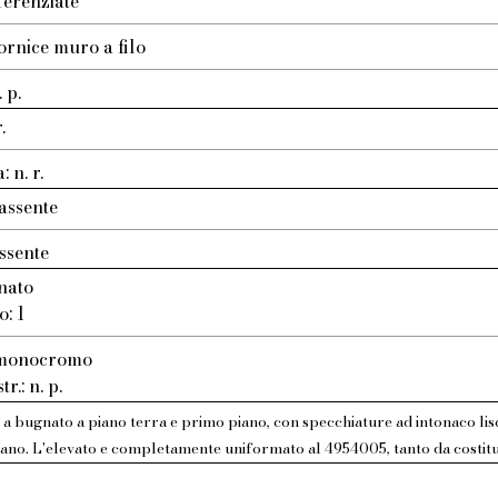
ferenziate
ornice muro a filo
 p.
.
 n. r.
assente
ssente
nato
o: 1
: monocromo
r.: n. p.
 a bugnato a piano terra e primo piano, con specchiature ad intonaco lisci
iano. L'elevato e completamente uniformato al 4954005, tanto da costitui