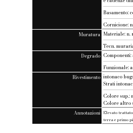
e cadenze dif
Basamento: c
Cornicione: n.
Materiale: n. r
Muratura
Tecn. muraria:
Componenti: 
Degrado
Funzionale: a
intonaco bug
Rivestimento
Strati intonac
Colore sup.
Colore altro st
Annotazioni
Elevato trattato
terra e primo p