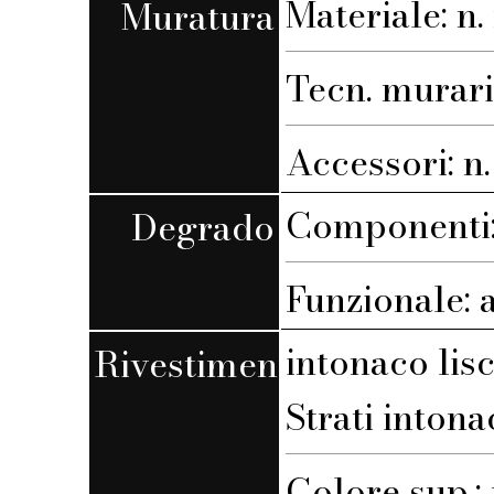
Materiale: n. 
Muratura
Tecn. muraria
Accessori: n. 
Componenti: 
Degrado
Funzionale: 
intonaco lis
Rivestimento
Strati intona
Colore sup.