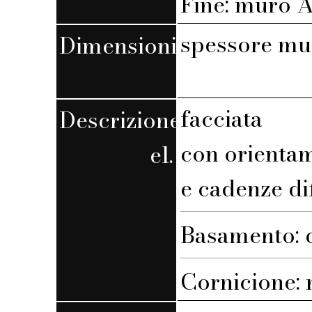
Fine: muro A,
spessore mu
Dimensioni
facciata
Descrizione
con orienta
el.
e cadenze di
Basamento: 
Cornicione: n