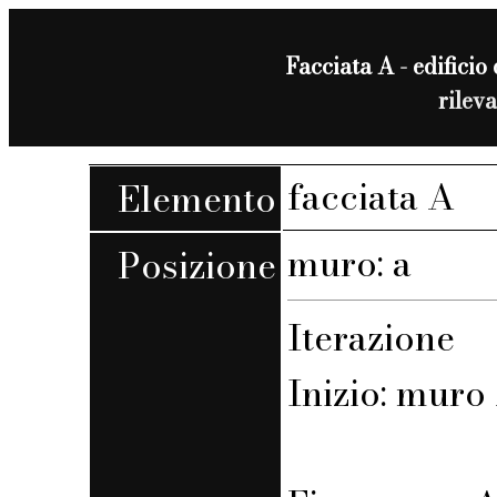
Facciata A - edificio 
rilev
facciata A
Elemento
muro: a
Posizione
Iterazione
Inizio: muro 